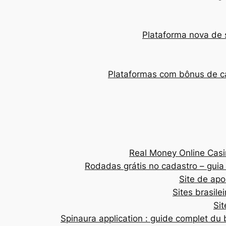
Plataforma nova de 
Plataformas com bônus de ca
Real Money Online Casi
Rodadas grátis no cadastro – guia
Site de apo
Sites brasile
Si
Spinaura application : guide complet du