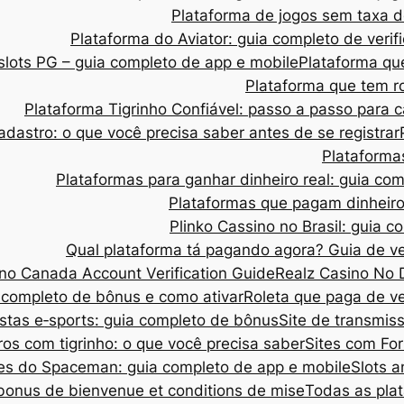
Plataforma de jogos sem taxa d
Plataforma do Aviator: guia completo de verif
slots PG – guia completo de app e mobile
Plataforma qu
Plataforma que tem r
Plataforma Tigrinho Confiável: passo a passo para 
dastro: o que você precisa saber antes de se registrar
Plataformas
Plataformas para ganhar dinheiro real: guia c
Plataformas que pagam dinheiro 
Plinko Cassino no Brasil: guia
Qual plataforma tá pagando agora? Guia de v
no Canada Account Verification Guide
Realz Casino No 
 completo de bônus e como ativar
Roleta que paga de v
stas e‑sports: guia completo de bônus
Site de transmis
iros com tigrinho: o que você precisa saber
Sites com Fo
tes do Spaceman: guia completo de app e mobile
Slots a
 bonus de bienvenue et conditions de mise
Todas as plat