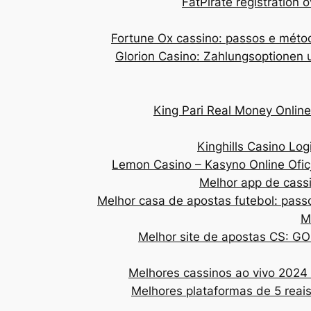
FatPirate registration 
Fortune Ox cassino: passos e méto
Glorion Casino: Zahlungsoptionen 
King Pari Real Money Onli
Kinghills Casino Log
Lemon Casino – Kasyno Online Ofic
Melhor app de cassi
Melhor casa de apostas futebol: pass
M
Melhor site de apostas CS: GO
Melhores cassinos ao vivo 2024
Melhores plataformas de 5 reais