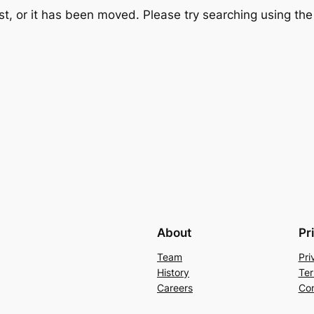
st, or it has been moved. Please try searching using th
About
Pr
Team
Pri
History
Ter
Careers
Con