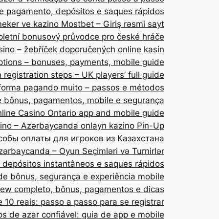
e pagamento, depósitos e saques rápidos
ker ve kazino Mostbet – Giriş rəsmi sayt
letní bonusový průvodce pro české hráče
asino – žebříček doporučených online kasin
ptions – bonuses, payments, mobile guide
registration steps – UK players’ full guide
forma pagando muito – passos e métodos
e bônus, pagamentos, mobile e segurança
line Casino Ontario app and mobile guide
ino – Azərbaycanda onlayn kazino Pin-Up
особы оплаты для игроков из Казахстана
zərbaycanda – Oyun Seçimləri və Turnirlər
 depósitos instantâneos e saques rápidos
 de bônus, segurança e experiência mobile
view completo, bônus, pagamentos e dicas
 10 reais: passo a passo para se registrar
s de azar confiável: guia de app e mobile