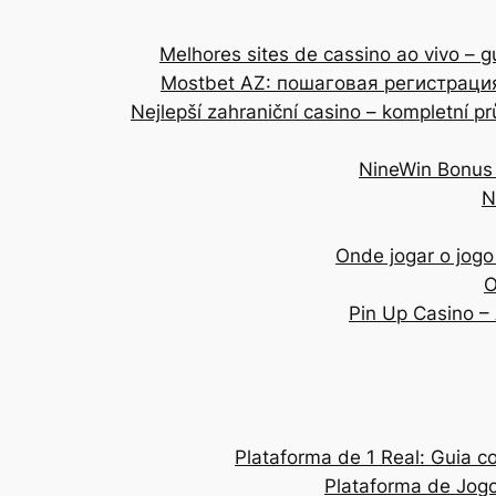
Melhores sites de cassino ao vivo – g
Mostbet AZ: пошаговая регистраци
Nejlepší zahraniční casino – kompletní p
NineWin Bonus 
N
Onde jogar o jogo
O
Pin Up Casino –
Plataforma de 1 Real: Guia 
Plataforma de Jogo