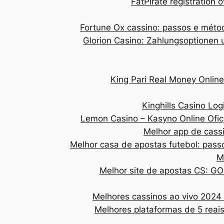
FatPirate registration 
Fortune Ox cassino: passos e méto
Glorion Casino: Zahlungsoptionen 
King Pari Real Money Onli
Kinghills Casino Log
Lemon Casino – Kasyno Online Ofic
Melhor app de cassi
Melhor casa de apostas futebol: pass
M
Melhor site de apostas CS: GO
Melhores cassinos ao vivo 2024
Melhores plataformas de 5 reais