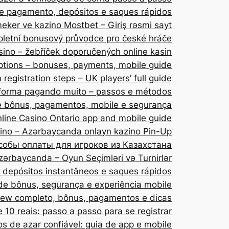
e pagamento, depósitos e saques rápidos
ker ve kazino Mostbet – Giriş rəsmi sayt
letní bonusový průvodce pro české hráče
asino – žebříček doporučených online kasin
ptions – bonuses, payments, mobile guide
registration steps – UK players’ full guide
forma pagando muito – passos e métodos
e bônus, pagamentos, mobile e segurança
line Casino Ontario app and mobile guide
ino – Azərbaycanda onlayn kazino Pin-Up
особы оплаты для игроков из Казахстана
zərbaycanda – Oyun Seçimləri və Turnirlər
 depósitos instantâneos e saques rápidos
 de bônus, segurança e experiência mobile
view completo, bônus, pagamentos e dicas
 10 reais: passo a passo para se registrar
s de azar confiável: guia de app e mobile