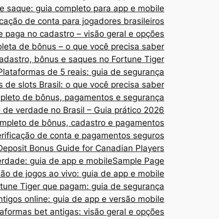
e saque: guia completo para app e mobile
icação de conta para jogadores brasileiros
e paga no cadastro – visão geral e opções
oleta de bônus – o que você precisa saber
cadastro, bônus e saques no Fortune Tiger
Plataformas de 5 reais: guia de segurança
 de slots Brasil: o que você precisa saber
ompleto de bônus, pagamentos e segurança
de verdade no Brasil – Guia prático 2026
 completo de bônus, cadastro e pagamentos
erificação de conta e pagamentos seguros
Deposit Bonus Guide for Canadian Players
erdade: guia de app e mobile
Sample Page
são de jogos ao vivo: guia de app e mobile
rtune Tiger que pagam: guia de segurança
ntigos online: guia de app e versão mobile
aformas bet antigas: visão geral e opções