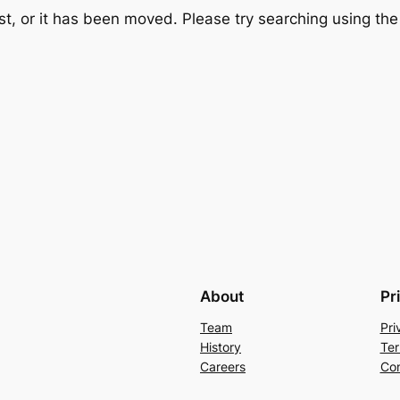
st, or it has been moved. Please try searching using th
About
Pr
Team
Pri
History
Ter
Careers
Con