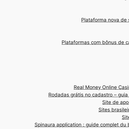
Plataforma nova de 
Plataformas com bônus de ca
Real Money Online Casi
Rodadas grátis no cadastro – guia
Site de apo
Sites brasile
Si
Spinaura application : guide complet du