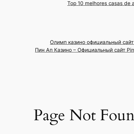
Top 10 melhores casas de 
Олимп казино официальный сайт 
Пин Ап Казино – Официальный сайт Pin
Page Not Fou