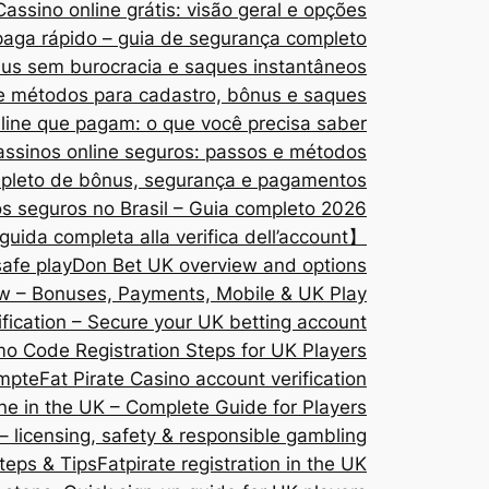
Cassino online grátis: visão geral e opções
paga rápido – guia de segurança completo
ônus sem burocracia e saques instantâneos
 e métodos para cadastro, bônus e saques
line que pagam: o que você precisa saber
assinos online seguros: passos e métodos
ompleto de bônus, segurança e pagamentos
s seguros no Brasil – Guia completo 2026
 guida completa alla verifica dell’account】
safe play
Don Bet UK overview and options
w – Bonuses, Payments, Mobile & UK Play
ification – Secure your UK betting account
o Code Registration Steps for UK Players
ompte
Fat Pirate Casino account verification
ine in the UK – Complete Guide for Players
– licensing, safety & responsible gambling
teps & Tips
Fatpirate registration in the UK