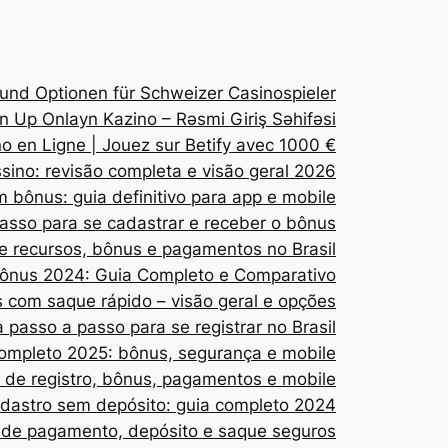
 und Optionen für Schweizer Casinospieler
 Up Onlayn Kazino – Rəsmi Giriş Səhifəsi
no en Ligne | Jouez sur Betify avec 1000 €
ino: revisão completa e visão geral 2026
 bônus: guia definitivo para app e mobile
sso para se cadastrar e receber o bônus
e recursos, bônus e pagamentos no Brasil
ônus 2024: Guia Completo e Comparativo
 com saque rápido – visão geral e opções
 passo a passo para se registrar no Brasil
completo 2025: bônus, segurança e mobile
o de registro, bônus, pagamentos e mobile
adastro sem depósito: guia completo 2024
 de pagamento, depósito e saque seguros