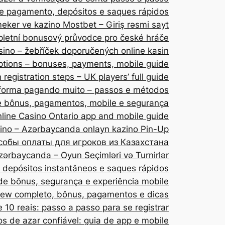
e pagamento, depósitos e saques rápidos
ker ve kazino Mostbet – Giriş rəsmi sayt
letní bonusový průvodce pro české hráče
asino – žebříček doporučených online kasin
ptions – bonuses, payments, mobile guide
registration steps – UK players’ full guide
forma pagando muito – passos e métodos
e bônus, pagamentos, mobile e segurança
line Casino Ontario app and mobile guide
ino – Azərbaycanda onlayn kazino Pin-Up
особы оплаты для игроков из Казахстана
zərbaycanda – Oyun Seçimləri və Turnirlər
 depósitos instantâneos e saques rápidos
 de bônus, segurança e experiência mobile
view completo, bônus, pagamentos e dicas
 10 reais: passo a passo para se registrar
s de azar confiável: guia de app e mobile