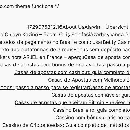
Skip
ro.com theme functions */
to
content
1729075312.16
About Us
Alawin – Übersicht
 Onlayn Kazino – Rəsmi Giriş Səhifəsi
Azərbaycanda Pin
métodos de pagamento no Brasil e como usar
Betify Casi
eto das plataformas de 3 reais
Bônus sem depósito cass
ers hors ARJEL en France – aperçu
Casa de aposta com
asas de apostas com bônus de boas‑vindas: passo a pa
Casas de apostas com cash out: guia completo d
Casas de Apostas com Melhores B
dds: passo a passo para se registrar​
Casas de apostas
Casas de apostas confiáveis: guia
Casas de apostas que aceitam Bitcoin – review 
Cassino Brasileiro: guia complet
Cassino com bônus grátis no c
Cassino de Criptomoedas: Guia completo de métodos