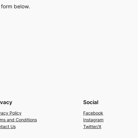
e form below.
ivacy
Social
vacy Policy
Facebook
ms and Conditions
Instagram
tact Us
Twitter/X