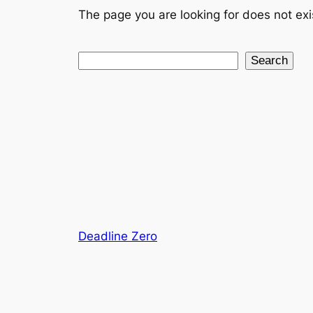
The page you are looking for does not exi
Search
Search
Deadline Zero