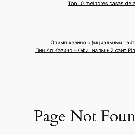
Top 10 melhores casas de 
Олимп казино официальный сайт 
Пин Ап Казино – Официальный сайт Pin
Page Not Fou