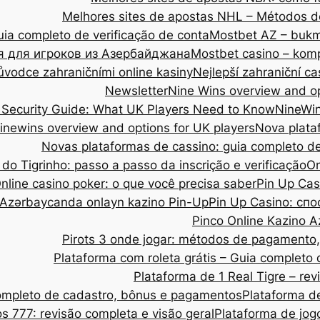
Melhores sites de apostas NHL – Métodos d
uia completo de verificação de conta
Mostbet AZ – bukme
я для игроков из Азербайджана
Mostbet casino – komp
růvodce zahraničními online kasiny
Nejlepší zahraniční c
Newsletter
Nine Wins overview and o
Security Guide: What UK Players Need to Know
NineWin 
inewins overview and options for UK players
Nova plata
Novas plataformas de cassino: guia completo d
 do Tigrinho: passo a passo da inscrição e verificação
On
nline casino poker: o que você precisa saber
Pin Up Cas
 Azərbaycanda onlayn kazino Pin-Up
Pin Up Casino: сп
Pinco Online Kazino A
Pirots 3 onde jogar: métodos de pagamento,
Plataforma com roleta grátis – Guia completo
Plataforma de 1 Real Tigre – re
completo de cadastro, bônus e pagamentos
Plataforma de
s 777: revisão completa e visão geral
Plataforma de jogo