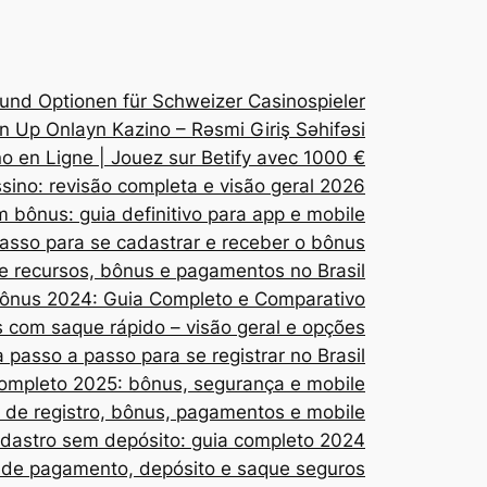
 und Optionen für Schweizer Casinospieler
 Up Onlayn Kazino – Rəsmi Giriş Səhifəsi
no en Ligne | Jouez sur Betify avec 1000 €
ino: revisão completa e visão geral 2026
 bônus: guia definitivo para app e mobile
sso para se cadastrar e receber o bônus
e recursos, bônus e pagamentos no Brasil
ônus 2024: Guia Completo e Comparativo
 com saque rápido – visão geral e opções
 passo a passo para se registrar no Brasil
completo 2025: bônus, segurança e mobile
o de registro, bônus, pagamentos e mobile
adastro sem depósito: guia completo 2024
 de pagamento, depósito e saque seguros