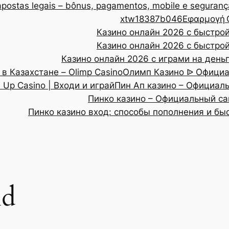
apostas legais – bônus, pagamentos, mobile e seguranç
xtw18387b046
Εφαρμογή G
Казино онлайн 2026 с быстро
Казино онлайн 2026 с быстро
Казино онлайн 2026 с играми на деньг
в Казахстане – Olimp Casino
Олимп Казино ᐉ Официал
 Up Casino | Входи и играй
Пин Ап казино – Официаль
Пинко казино – Официальный сай
Пинко казино вход: способы пополнения и бы
nd