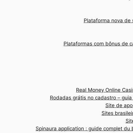
Plataforma nova de 
Plataformas com bônus de ca
Real Money Online Casi
Rodadas grátis no cadastro – guia
Site de apo
Sites brasile
Si
Spinaura application : guide complet du