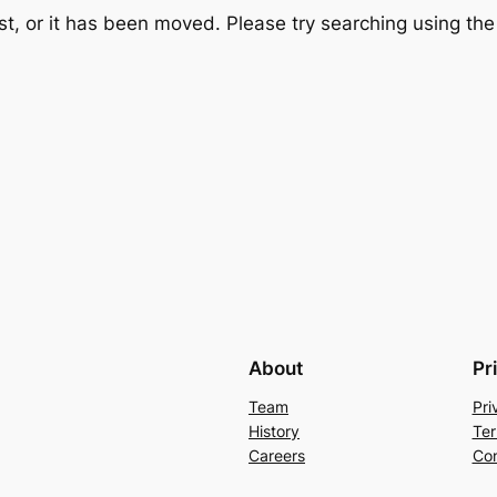
st, or it has been moved. Please try searching using th
About
Pr
Team
Pri
History
Ter
Careers
Con