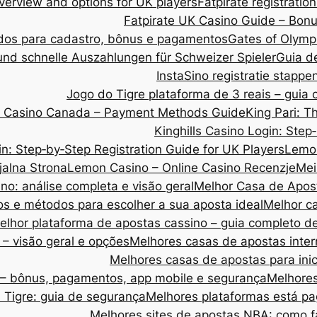
overview and options for UK players
Fatpirate registratio
Fatpirate UK Casino Guide – Bon
dos para cadastro, bônus e pagamentos
Gates of Olymp
und schnelle Auszahlungen für Schweizer Spieler
Guia d
InstaSino registratie stappe
Jogo do Tigre plataforma de 3 reais – guia 
ne Casino Canada – Payment Methods Guide
King Pari: T
Kinghills Casino Login: Step
in: Step‑by‑Step Registration Guide for UK Players
Lemon
jalna Strona
Lemon Casino – Online Casino Recenzje
Mei
no: análise completa e visão geral
Melhor Casa de Apost
os e métodos para escolher a sua aposta ideal
Melhor ca
elhor plataforma de apostas cassino – guia completo 
 – visão geral e opções
Melhores casas de apostas intern
Melhores casas de apostas para ini
 – bônus, pagamentos, app mobile e segurança
Melhores
 Tigre: guia de segurança
Melhores plataformas está pa
Melhores sites de apostas NBA: como fa