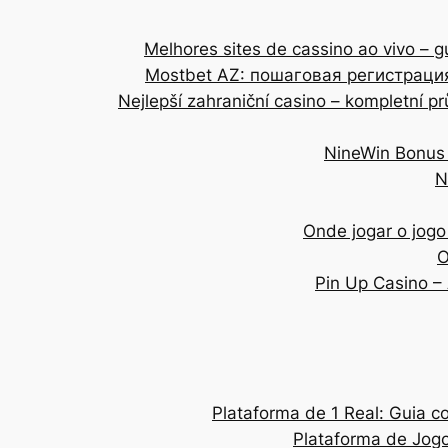
Melhores sites de cassino ao vivo – g
Mostbet AZ: пошаговая регистраци
Nejlepší zahraniční casino – kompletní p
NineWin Bonus 
N
Onde jogar o jogo
O
Pin Up Casino –
Plataforma de 1 Real: Guia 
Plataforma de Jogo