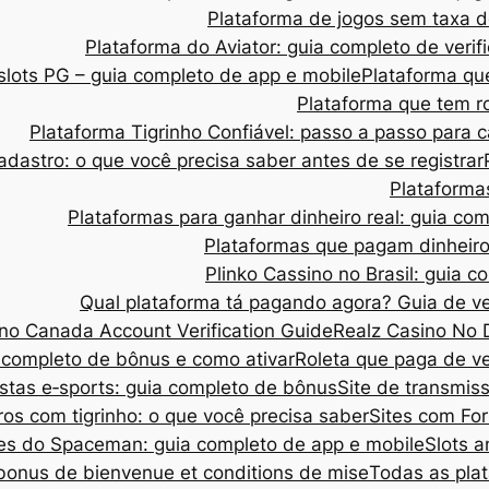
Plataforma de jogos sem taxa d
Plataforma do Aviator: guia completo de verif
slots PG – guia completo de app e mobile
Plataforma qu
Plataforma que tem r
Plataforma Tigrinho Confiável: passo a passo para 
dastro: o que você precisa saber antes de se registrar
Plataformas
Plataformas para ganhar dinheiro real: guia c
Plataformas que pagam dinheiro 
Plinko Cassino no Brasil: guia
Qual plataforma tá pagando agora? Guia de v
no Canada Account Verification Guide
Realz Casino No 
 completo de bônus e como ativar
Roleta que paga de v
stas e‑sports: guia completo de bônus
Site de transmis
iros com tigrinho: o que você precisa saber
Sites com Fo
tes do Spaceman: guia completo de app e mobile
Slots a
 bonus de bienvenue et conditions de mise
Todas as plat