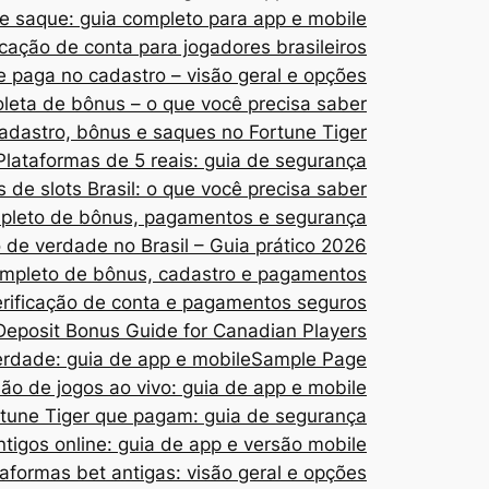
e saque: guia completo para app e mobile
icação de conta para jogadores brasileiros
e paga no cadastro – visão geral e opções
oleta de bônus – o que você precisa saber
cadastro, bônus e saques no Fortune Tiger
Plataformas de 5 reais: guia de segurança
 de slots Brasil: o que você precisa saber
ompleto de bônus, pagamentos e segurança
de verdade no Brasil – Guia prático 2026
 completo de bônus, cadastro e pagamentos
erificação de conta e pagamentos seguros
Deposit Bonus Guide for Canadian Players
erdade: guia de app e mobile
Sample Page
são de jogos ao vivo: guia de app e mobile
rtune Tiger que pagam: guia de segurança
ntigos online: guia de app e versão mobile
aformas bet antigas: visão geral e opções