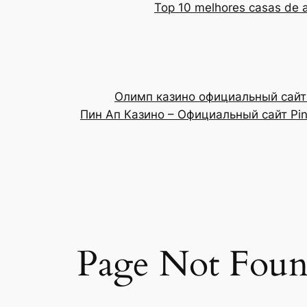
Top 10 melhores casas de 
Олимп казино официальный сайт 
Пин Ап Казино – Официальный сайт Pin
Page Not Fou