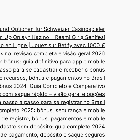
 und Optionen für Schweizer Casinospieler
 Up Onlayn Kazino – Rəsmi Giriş Səhifəsi
no en Ligne | Jouez sur Betify avec 1000 €
ino: revisão completa e visão geral 2026
 bônus: guia definitivo para app e mobile
sso para se cadastrar e receber o bônus
e recursos, bônus e pagamentos no Brasil
ônus 2024: Guia Completo e Comparativo
 com saque rápido – visão geral e opções
 passo a passo para se registrar no Brasil
completo 2025: bônus, segurança e mobile
o de registro, bônus, pagamentos e mobile
adastro sem depósito: guia completo 2024
 de pagamento, depósito e saque seguros