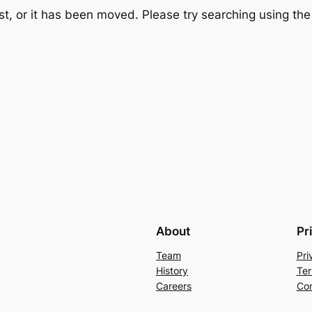
st, or it has been moved. Please try searching using th
About
Pr
Team
Pri
History
Ter
Careers
Con