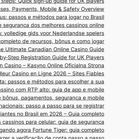
n steps: Quick sign‑up guide for UK players
uses, Payments, Mobile & Safety Overview
us: passos e métodos para jogar no Brasil
e segurança dos melhores cassinos online
n: volledige gids voor Nederlandse spelers
completo de recursos, bônus e como jogar‬
he Ultimate Canadian Online Casino Guide
‑by‑Step Registration Guide for UK Players
 Casino – Kasyno Online Oficjalna Strona
lleur Casino en Ligne 2026 – Sites Fiables
a: passos e métodos para escolher a sua
ssino com RTP alto: guia de app e mobile
de bônus, pagamentos, segurança e mobile
acionais: passo a passo para se registrar
ciantes no Brasil em 2026 – Guia completo
 cassinos para celular: guia de segurança
gando agora Fortune Tiger: guia completo
zer a verificação de conta passo a passo