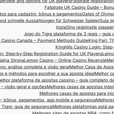
overview and options for UK players
Fatpirate registratio
Fatpirate UK Casino Guide – Bon
dos para cadastro, bônus e pagamentos
Gates of Olymp
und schnelle Auszahlungen für Schweizer Spieler
Guia d
InstaSino registratie stappe
Jogo do Tigre plataforma de 3 reais – guia 
ne Casino Canada – Payment Methods Guide
King Pari: T
Kinghills Casino Login: Step
in: Step‑by‑Step Registration Guide for UK Players
Lemon
jalna Strona
Lemon Casino – Online Casino Recenzje
Mei
no: análise completa e visão geral
Melhor Casa de Apost
os e métodos para escolher a sua aposta ideal
Melhor ca
elhor plataforma de apostas cassino – guia completo 
 – visão geral e opções
Melhores casas de apostas intern
Melhores casas de apostas para ini
 – bônus, pagamentos, app mobile e segurança
Melhores
 Tigre: guia de segurança
Melhores plataformas está pa
Melhores sites de apostas NBA: como fa