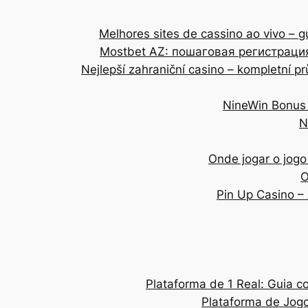
Melhores sites de cassino ao vivo – g
Mostbet AZ: пошаговая регистраци
Nejlepší zahraniční casino – kompletní p
NineWin Bonus 
N
Onde jogar o jogo
O
Pin Up Casino –
Plataforma de 1 Real: Guia 
Plataforma de Jogo