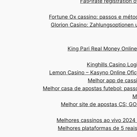
FatPirate registration 
Fortune Ox cassino: passos e méto
Glorion Casino: Zahlungsoptionen 
King Pari Real Money Onli
Kinghills Casino Log
Lemon Casino – Kasyno Online Ofic
Melhor app de cassi
Melhor casa de apostas futebol: pass
M
Melhor site de apostas CS: GO
Melhores cassinos ao vivo 2024
Melhores plataformas de 5 reais