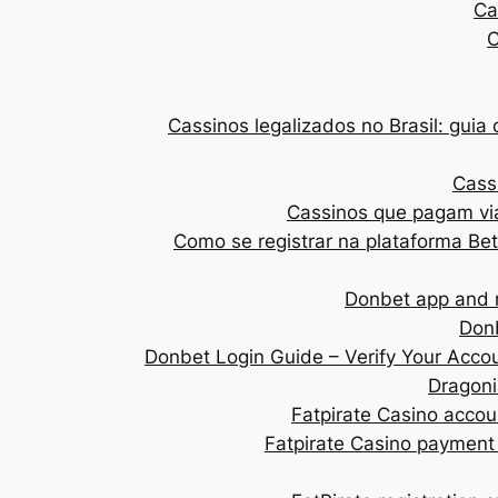
Ca
C
Cassinos legalizados no Brasil: gui
Cass
Cassinos que pagam via
Como se registrar na plataforma Bet
Donbet app and m
Don
Donbet Login Guide – Verify Your Accou
Dragoni
Fatpirate Casino accoun
Fatpirate Casino payment