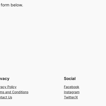
e form below.
ivacy
Social
vacy Policy
Facebook
ms and Conditions
Instagram
tact Us
Twitter/X