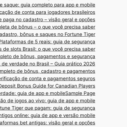
e saque: guia completo para app e mobile
icação de conta para jogadores brasileiros
e paga no cadastro – visão geral e opções
oleta de bônus – o que você precisa saber
cadastro, bônus e saques no Fortune Tiger
Plataformas de 5 reais: guia de segurança
 de slots Brasil: o que você precisa saber
ompleto de bônus, pagamentos e segurança
de verdade no Brasil – Guia prático 2026
 completo de bônus, cadastro e pagamentos
erificação de conta e pagamentos seguros
Deposit Bonus Guide for Canadian Players
erdade: guia de app e mobile
Sample Page
são de jogos ao vivo: guia de app e mobile
rtune Tiger que pagam: guia de segurança
ntigos online: guia de app e versão mobile
aformas bet antigas: visão geral e opções