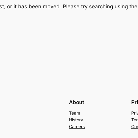
st, or it has been moved. Please try searching using th
About
Pr
Team
Pri
History
Ter
Careers
Con