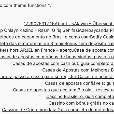
Skip
ro.com theme functions */
to
content
1729075312.16
About Us
Alawin – Übersicht
 Onlayn Kazino – Rəsmi Giriş Səhifəsi
Azərbaycanda Pin
métodos de pagamento no Brasil e como usar
Betify Casi
eto das plataformas de 3 reais
Bônus sem depósito cass
ers hors ARJEL en France – aperçu
Casa de aposta com
asas de apostas com bônus de boas‑vindas: passo a pa
Casas de apostas com cash out: guia completo d
Casas de Apostas com Melhores B
dds: passo a passo para se registrar​
Casas de apostas
Casas de apostas confiáveis: guia
Casas de apostas que aceitam Bitcoin – review 
Cassino Brasileiro: guia complet
Cassino com bônus grátis no c
Cassino de Criptomoedas: Guia completo de métodos