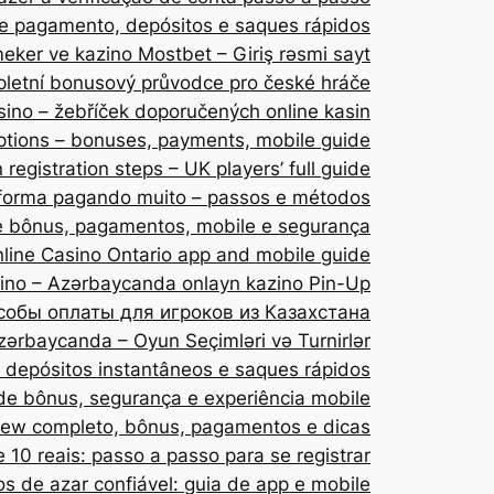
e pagamento, depósitos e saques rápidos
ker ve kazino Mostbet – Giriş rəsmi sayt
letní bonusový průvodce pro české hráče
asino – žebříček doporučených online kasin
ptions – bonuses, payments, mobile guide
registration steps – UK players’ full guide
forma pagando muito – passos e métodos
e bônus, pagamentos, mobile e segurança
line Casino Ontario app and mobile guide
ino – Azərbaycanda onlayn kazino Pin-Up
особы оплаты для игроков из Казахстана
zərbaycanda – Oyun Seçimləri və Turnirlər
 depósitos instantâneos e saques rápidos
 de bônus, segurança e experiência mobile
view completo, bônus, pagamentos e dicas
 10 reais: passo a passo para se registrar
s de azar confiável: guia de app e mobile