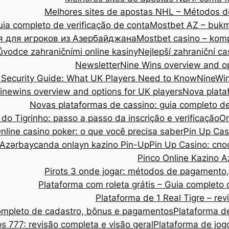
Melhores sites de apostas NHL – Métodos d
uia completo de verificação de conta
Mostbet AZ – bukme
я для игроков из Азербайджана
Mostbet casino – komp
růvodce zahraničními online kasiny
Nejlepší zahraniční c
Newsletter
Nine Wins overview and o
Security Guide: What UK Players Need to Know
NineWin 
inewins overview and options for UK players
Nova plata
Novas plataformas de cassino: guia completo d
 do Tigrinho: passo a passo da inscrição e verificação
On
nline casino poker: o que você precisa saber
Pin Up Cas
 Azərbaycanda onlayn kazino Pin-Up
Pin Up Casino: сп
Pinco Online Kazino A
Pirots 3 onde jogar: métodos de pagamento,
Plataforma com roleta grátis – Guia completo
Plataforma de 1 Real Tigre – re
completo de cadastro, bônus e pagamentos
Plataforma de
s 777: revisão completa e visão geral
Plataforma de jogo