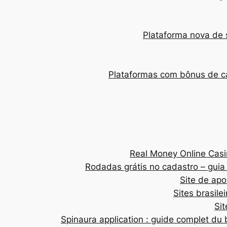
Plataforma nova de 
Plataformas com bônus de ca
Real Money Online Casi
Rodadas grátis no cadastro – guia
Site de apo
Sites brasile
Si
Spinaura application : guide complet du