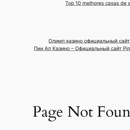
Top 10 melhores casas de 
Олимп казино официальный сайт 
Пин Ап Казино – Официальный сайт Pin
Page Not Fou