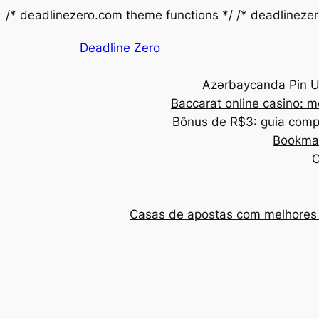
/* deadlinezero.com theme functions */ /* deadlineze
Deadline Zero
Azərbaycanda Pin Up
Baccarat online casino: 
Bônus de R$3: guia compl
Bookmak
C
Casas de apostas com melhores o