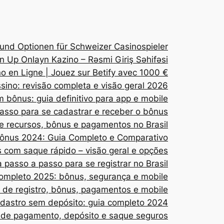
 und Optionen für Schweizer Casinospieler
 Up Onlayn Kazino – Rəsmi Giriş Səhifəsi
no en Ligne | Jouez sur Betify avec 1000 €
ino: revisão completa e visão geral 2026
 bônus: guia definitivo para app e mobile
sso para se cadastrar e receber o bônus
e recursos, bônus e pagamentos no Brasil
ônus 2024: Guia Completo e Comparativo
 com saque rápido – visão geral e opções
 passo a passo para se registrar no Brasil
completo 2025: bônus, segurança e mobile
o de registro, bônus, pagamentos e mobile
adastro sem depósito: guia completo 2024
 de pagamento, depósito e saque seguros