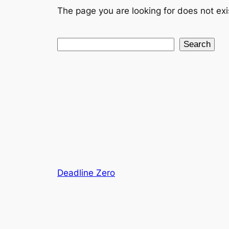
The page you are looking for does not exi
Search
Search
Deadline Zero