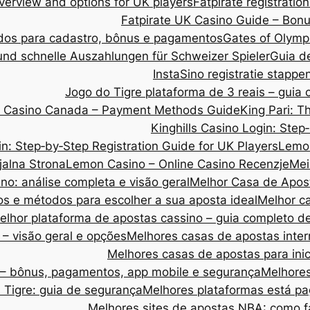
overview and options for UK players
Fatpirate registratio
Fatpirate UK Casino Guide – Bon
dos para cadastro, bônus e pagamentos
Gates of Olymp
und schnelle Auszahlungen für Schweizer Spieler
Guia d
InstaSino registratie stappe
Jogo do Tigre plataforma de 3 reais – guia 
ne Casino Canada – Payment Methods Guide
King Pari: T
Kinghills Casino Login: Step
in: Step‑by‑Step Registration Guide for UK Players
Lemon
jalna Strona
Lemon Casino – Online Casino Recenzje
Mei
no: análise completa e visão geral
Melhor Casa de Apost
os e métodos para escolher a sua aposta ideal
Melhor ca
elhor plataforma de apostas cassino – guia completo 
 – visão geral e opções
Melhores casas de apostas intern
Melhores casas de apostas para ini
 – bônus, pagamentos, app mobile e segurança
Melhores
 Tigre: guia de segurança
Melhores plataformas está pa
Melhores sites de apostas NBA: como fa