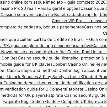
ssino online com saque imediato – guia completo 2026
assino Pix 20 reais – visão geral e opções
Cassino que 
Cassino sem verificação no Brasil: cadastro rápido, b
Cassino VIP Brasil – passos
a completo de cadastro, bônus e pagamentos
Cassinos on
C
inos que aceitam cartão de crédito no Brasil – Guia c
 PIX: guia completo de app e experiência móvel
Cassino
 Nova: passo a passo rápido e fácil
Cricket Road install:
Don Bet Casino security guide: licensing, protection & 
obile guide for UK players
Donbet Casino Online Revie
bet Casino steps and methods
Donbet login account ver
nt, Unlock Bonuses & Play Safely in the UK
Donbet Prom
a Casino no deposit bonus : guide de vérification de c
t verification guide for UK players
Fatpirate Casino Onl
 methods for UK players
Fatpirate Casino security guide 
Fatpirate Registration Guide – Complete UK Sign‑Up S