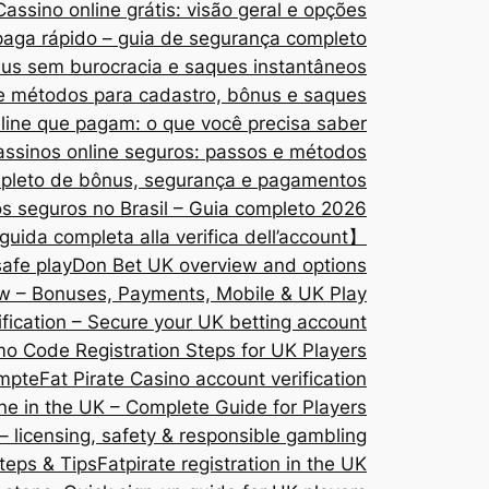
Cassino online grátis: visão geral e opções
paga rápido – guia de segurança completo
ônus sem burocracia e saques instantâneos
 e métodos para cadastro, bônus e saques
line que pagam: o que você precisa saber
assinos online seguros: passos e métodos
ompleto de bônus, segurança e pagamentos
s seguros no Brasil – Guia completo 2026
 guida completa alla verifica dell’account】
safe play
Don Bet UK overview and options
w – Bonuses, Payments, Mobile & UK Play
ification – Secure your UK betting account
o Code Registration Steps for UK Players
ompte
Fat Pirate Casino account verification
ine in the UK – Complete Guide for Players
– licensing, safety & responsible gambling
teps & Tips
Fatpirate registration in the UK