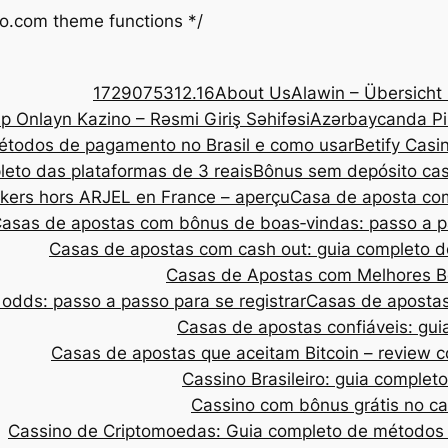
Skip
ro.com theme functions */
to
content
1729075312.16
About Us
Alawin – Übersicht
 Onlayn Kazino – Rəsmi Giriş Səhifəsi
Azərbaycanda Pin
métodos de pagamento no Brasil e como usar
Betify Casi
eto das plataformas de 3 reais
Bônus sem depósito cass
ers hors ARJEL en France – aperçu
Casa de aposta com
asas de apostas com bônus de boas‑vindas: passo a pa
Casas de apostas com cash out: guia completo d
Casas de Apostas com Melhores B
dds: passo a passo para se registrar​
Casas de apostas
Casas de apostas confiáveis: guia
Casas de apostas que aceitam Bitcoin – review 
Cassino Brasileiro: guia complet
Cassino com bônus grátis no c
Cassino de Criptomoedas: Guia completo de métodos