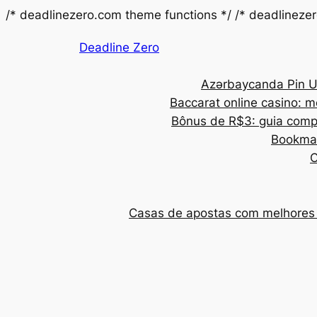
/* deadlinezero.com theme functions */ /* deadlineze
Deadline Zero
Azərbaycanda Pin Up
Baccarat online casino: 
Bônus de R$3: guia compl
Bookmak
C
Casas de apostas com melhores o