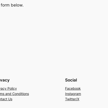
e form below.
ivacy
Social
vacy Policy
Facebook
ms and Conditions
Instagram
tact Us
Twitter/X