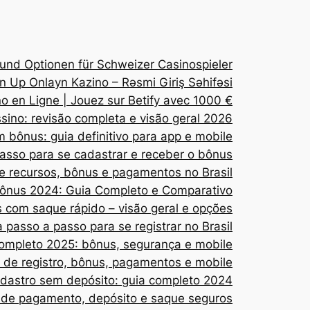
 und Optionen für Schweizer Casinospieler
 Up Onlayn Kazino – Rəsmi Giriş Səhifəsi
no en Ligne | Jouez sur Betify avec 1000 €
ino: revisão completa e visão geral 2026
 bônus: guia definitivo para app e mobile
sso para se cadastrar e receber o bônus
e recursos, bônus e pagamentos no Brasil
ônus 2024: Guia Completo e Comparativo
 com saque rápido – visão geral e opções
 passo a passo para se registrar no Brasil
completo 2025: bônus, segurança e mobile
o de registro, bônus, pagamentos e mobile
adastro sem depósito: guia completo 2024
 de pagamento, depósito e saque seguros