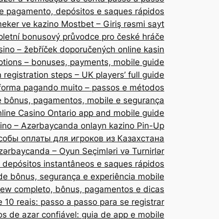
e pagamento, depósitos e saques rápidos
ker ve kazino Mostbet – Giriş rəsmi sayt
letní bonusový průvodce pro české hráče
asino – žebříček doporučených online kasin
ptions – bonuses, payments, mobile guide
registration steps – UK players’ full guide
forma pagando muito – passos e métodos
e bônus, pagamentos, mobile e segurança
line Casino Ontario app and mobile guide
ino – Azərbaycanda onlayn kazino Pin-Up
особы оплаты для игроков из Казахстана
zərbaycanda – Oyun Seçimləri və Turnirlər
 depósitos instantâneos e saques rápidos
 de bônus, segurança e experiência mobile
view completo, bônus, pagamentos e dicas
 10 reais: passo a passo para se registrar
s de azar confiável: guia de app e mobile