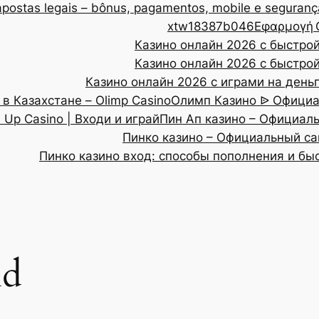
apostas legais – bônus, pagamentos, mobile e seguranç
xtw18387b046
Εφαρμογή G
Казино онлайн 2026 с быстро
Казино онлайн 2026 с быстро
Казино онлайн 2026 с играми на деньг
в Казахстане – Olimp Casino
Олимп Казино ᐉ Официал
 Up Casino | Входи и играй
Пин Ап казино – Официаль
Пинко казино – Официальный сай
Пинко казино вход: способы пополнения и бы
nd