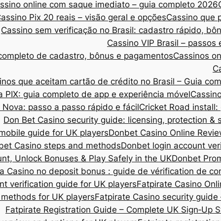
ssino online com saque imediato – guia completo 2026
assino Pix 20 reais – visão geral e opções
Cassino que 
Cassino sem verificação no Brasil: cadastro rápido, b
Cassino VIP Brasil – passos
a completo de cadastro, bônus e pagamentos
Cassinos on
C
inos que aceitam cartão de crédito no Brasil – Guia c
 PIX: guia completo de app e experiência móvel
Cassino
 Nova: passo a passo rápido e fácil
Cricket Road install:
Don Bet Casino security guide: licensing, protection & 
obile guide for UK players
Donbet Casino Online Revie
bet Casino steps and methods
Donbet login account ver
nt, Unlock Bonuses & Play Safely in the UK
Donbet Prom
a Casino no deposit bonus : guide de vérification de c
t verification guide for UK players
Fatpirate Casino Onl
 methods for UK players
Fatpirate Casino security guide 
Fatpirate Registration Guide – Complete UK Sign‑Up S