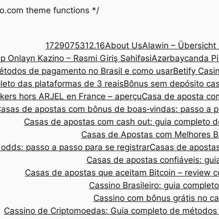
Skip
ro.com theme functions */
to
content
1729075312.16
About Us
Alawin – Übersicht
 Onlayn Kazino – Rəsmi Giriş Səhifəsi
Azərbaycanda Pin
métodos de pagamento no Brasil e como usar
Betify Casi
eto das plataformas de 3 reais
Bônus sem depósito cass
ers hors ARJEL en France – aperçu
Casa de aposta com
asas de apostas com bônus de boas‑vindas: passo a pa
Casas de apostas com cash out: guia completo d
Casas de Apostas com Melhores B
dds: passo a passo para se registrar​
Casas de apostas
Casas de apostas confiáveis: guia
Casas de apostas que aceitam Bitcoin – review 
Cassino Brasileiro: guia complet
Cassino com bônus grátis no c
Cassino de Criptomoedas: Guia completo de métodos