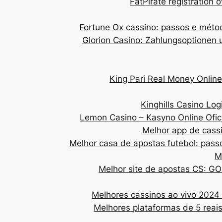
FatPirate registration 
Fortune Ox cassino: passos e méto
Glorion Casino: Zahlungsoptionen 
King Pari Real Money Onli
Kinghills Casino Log
Lemon Casino – Kasyno Online Ofic
Melhor app de cassi
Melhor casa de apostas futebol: pass
M
Melhor site de apostas CS: GO
Melhores cassinos ao vivo 2024
Melhores plataformas de 5 reais