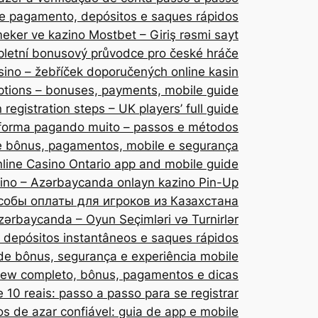
e pagamento, depósitos e saques rápidos
ker ve kazino Mostbet – Giriş rəsmi sayt
letní bonusový průvodce pro české hráče
asino – žebříček doporučených online kasin
ptions – bonuses, payments, mobile guide
registration steps – UK players’ full guide
forma pagando muito – passos e métodos
e bônus, pagamentos, mobile e segurança
line Casino Ontario app and mobile guide
ino – Azərbaycanda onlayn kazino Pin-Up
особы оплаты для игроков из Казахстана
zərbaycanda – Oyun Seçimləri və Turnirlər
 depósitos instantâneos e saques rápidos
 de bônus, segurança e experiência mobile
view completo, bônus, pagamentos e dicas
 10 reais: passo a passo para se registrar
s de azar confiável: guia de app e mobile