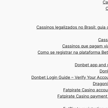
Ca
C
Cassinos legalizados no Brasil: gui
Cass
Cassinos que pagam via
Como se registrar na plataforma Bet
Donbet app and m
Don
Donbet Login Guide – Verify Your Accou
Dragoni
Fatpirate Casino accoun
Fatpirate Casino payment