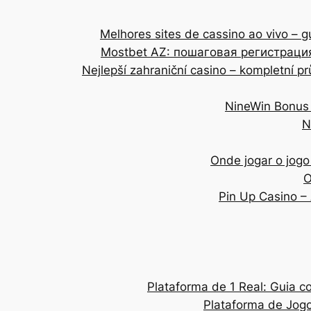
Melhores sites de cassino ao vivo – g
Mostbet AZ: пошаговая регистраци
Nejlepší zahraniční casino – kompletní p
NineWin Bonus 
N
Onde jogar o jogo
O
Pin Up Casino –
Plataforma de 1 Real: Guia 
Plataforma de Jogo