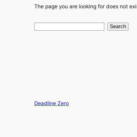
The page you are looking for does not exi
Search
Search
Deadline Zero