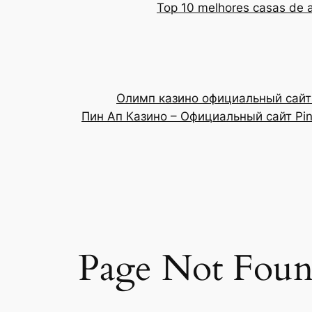
Top 10 melhores casas de 
Олимп казино официальный сайт 
Пин Ап Казино – Официальный сайт Pin
Page Not Fou