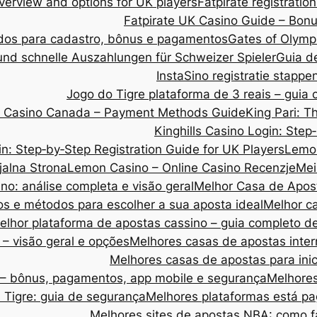
overview and options for UK players
Fatpirate registratio
Fatpirate UK Casino Guide – Bon
dos para cadastro, bônus e pagamentos
Gates of Olymp
und schnelle Auszahlungen für Schweizer Spieler
Guia d
InstaSino registratie stappe
Jogo do Tigre plataforma de 3 reais – guia 
ne Casino Canada – Payment Methods Guide
King Pari: T
Kinghills Casino Login: Step
in: Step‑by‑Step Registration Guide for UK Players
Lemon
jalna Strona
Lemon Casino – Online Casino Recenzje
Mei
no: análise completa e visão geral
Melhor Casa de Apost
os e métodos para escolher a sua aposta ideal
Melhor ca
elhor plataforma de apostas cassino – guia completo 
 – visão geral e opções
Melhores casas de apostas intern
Melhores casas de apostas para ini
 – bônus, pagamentos, app mobile e segurança
Melhores
 Tigre: guia de segurança
Melhores plataformas está pa
Melhores sites de apostas NBA: como fa