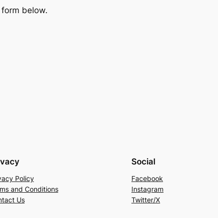
e form below.
ivacy
Social
vacy Policy
Facebook
ms and Conditions
Instagram
tact Us
Twitter/X