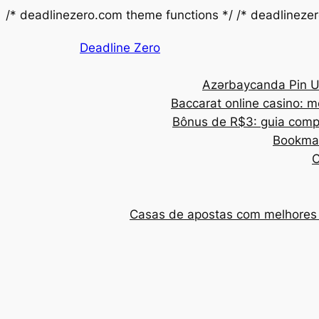
/* deadlinezero.com theme functions */ /* deadlineze
Deadline Zero
Azərbaycanda Pin Up
Baccarat online casino: 
Bônus de R$3: guia compl
Bookmak
C
Casas de apostas com melhores o