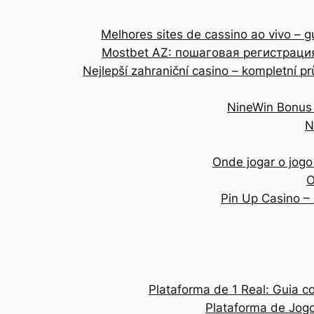
Melhores sites de cassino ao vivo – g
Mostbet AZ: пошаговая регистраци
Nejlepší zahraniční casino – kompletní p
NineWin Bonus 
N
Onde jogar o jogo
O
Pin Up Casino –
Plataforma de 1 Real: Guia 
Plataforma de Jogo