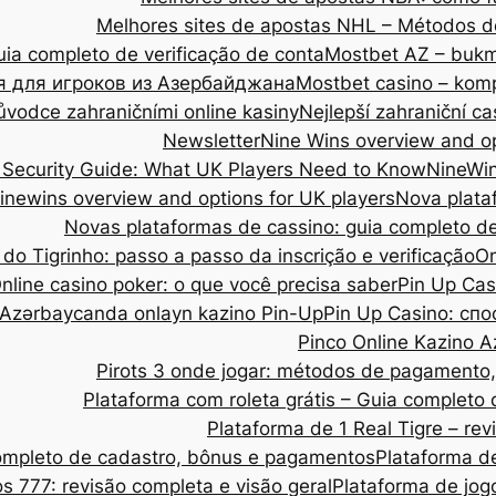
Melhores sites de apostas NHL – Métodos d
uia completo de verificação de conta
Mostbet AZ – bukme
я для игроков из Азербайджана
Mostbet casino – komp
růvodce zahraničními online kasiny
Nejlepší zahraniční c
Newsletter
Nine Wins overview and o
Security Guide: What UK Players Need to Know
NineWin 
inewins overview and options for UK players
Nova plata
Novas plataformas de cassino: guia completo d
 do Tigrinho: passo a passo da inscrição e verificação
On
nline casino poker: o que você precisa saber
Pin Up Cas
 Azərbaycanda onlayn kazino Pin-Up
Pin Up Casino: сп
Pinco Online Kazino A
Pirots 3 onde jogar: métodos de pagamento,
Plataforma com roleta grátis – Guia completo
Plataforma de 1 Real Tigre – re
completo de cadastro, bônus e pagamentos
Plataforma de
s 777: revisão completa e visão geral
Plataforma de jogo