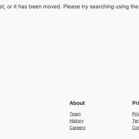
st, or it has been moved. Please try searching using th
About
Pr
Team
Pri
History
Ter
Careers
Con