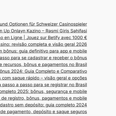
 und Optionen für Schweizer Casinospieler
 Up Onlayn Kazino – Rəsmi Giriş Səhifəsi
no en Ligne | Jouez sur Betify avec 1000 €
ino: revisão completa e visão geral 2026
 bônus: guia definitivo para app e mobile
sso para se cadastrar e receber o bônus
e recursos, bônus e pagamentos no Brasil
ônus 2024: Guia Completo e Comparativo
 com saque rápido – visão geral e opções
 passo a passo para se registrar no Brasil
completo 2025: bônus, segurança e mobile
o de registro, bônus, pagamentos e mobile
adastro sem depósito: guia completo 2024
 de pagamento, depósito e saque seguros