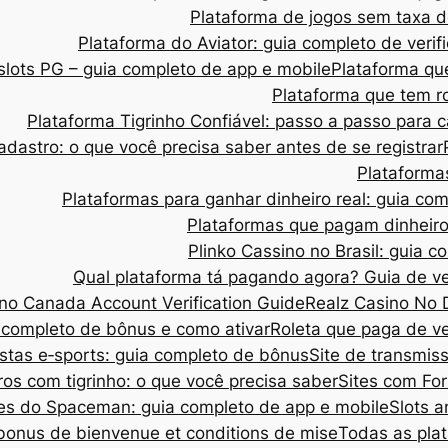
Plataforma de jogos sem taxa d
Plataforma do Aviator: guia completo de verif
slots PG – guia completo de app e mobile
Plataforma qu
Plataforma que tem r
Plataforma Tigrinho Confiável: passo a passo para 
dastro: o que você precisa saber antes de se registrar
Plataformas
Plataformas para ganhar dinheiro real: guia c
Plataformas que pagam dinheiro 
Plinko Cassino no Brasil: guia
Qual plataforma tá pagando agora? Guia de v
no Canada Account Verification Guide
Realz Casino No 
 completo de bônus e como ativar
Roleta que paga de v
stas e‑sports: guia completo de bônus
Site de transmis
iros com tigrinho: o que você precisa saber
Sites com Fo
tes do Spaceman: guia completo de app e mobile
Slots a
 bonus de bienvenue et conditions de mise
Todas as plat