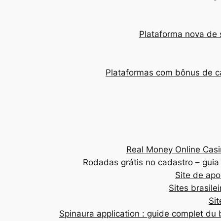
Plataforma nova de 
Plataformas com bônus de ca
Real Money Online Casi
Rodadas grátis no cadastro – guia
Site de apo
Sites brasile
Si
Spinaura application : guide complet du