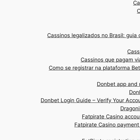
Ca
C
Cassinos legalizados no Brasil: gui
Cass
Cassinos que pagam via
Como se registrar na plataforma Bet
Donbet app and m
Don
Donbet Login Guide – Verify Your Accou
Dragoni
Fatpirate Casino accoun
Fatpirate Casino payment