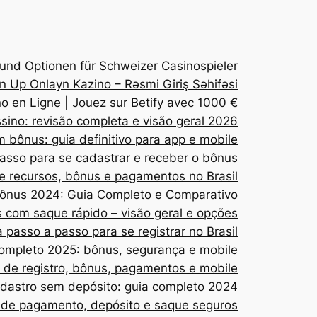
 und Optionen für Schweizer Casinospieler
 Up Onlayn Kazino – Rəsmi Giriş Səhifəsi
no en Ligne | Jouez sur Betify avec 1000 €
ino: revisão completa e visão geral 2026
 bônus: guia definitivo para app e mobile
sso para se cadastrar e receber o bônus
e recursos, bônus e pagamentos no Brasil
ônus 2024: Guia Completo e Comparativo
 com saque rápido – visão geral e opções
 passo a passo para se registrar no Brasil
completo 2025: bônus, segurança e mobile
o de registro, bônus, pagamentos e mobile
adastro sem depósito: guia completo 2024
 de pagamento, depósito e saque seguros