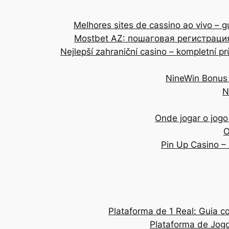
Melhores sites de cassino ao vivo – g
Mostbet AZ: пошаговая регистраци
Nejlepší zahraniční casino – kompletní p
NineWin Bonus 
N
Onde jogar o jogo
O
Pin Up Casino –
Plataforma de 1 Real: Guia 
Plataforma de Jogo