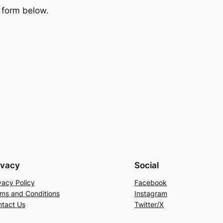
e form below.
ivacy
Social
vacy Policy
Facebook
ms and Conditions
Instagram
tact Us
Twitter/X