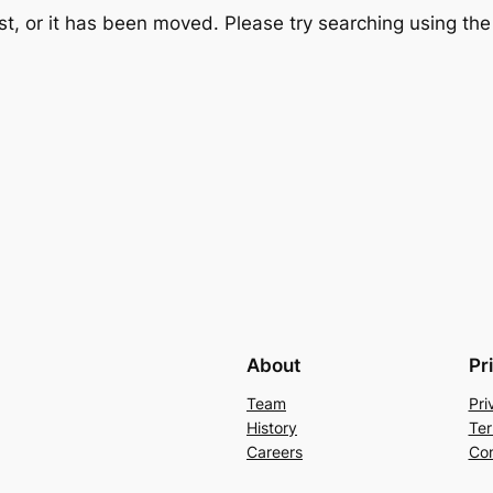
st, or it has been moved. Please try searching using th
About
Pr
Team
Pri
History
Ter
Careers
Con