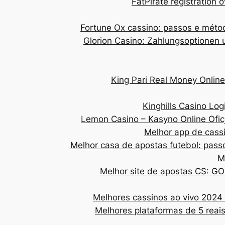
FatPirate registration 
Fortune Ox cassino: passos e méto
Glorion Casino: Zahlungsoptionen 
King Pari Real Money Onli
Kinghills Casino Log
Lemon Casino – Kasyno Online Ofic
Melhor app de cassi
Melhor casa de apostas futebol: pass
M
Melhor site de apostas CS: GO
Melhores cassinos ao vivo 2024
Melhores plataformas de 5 reais