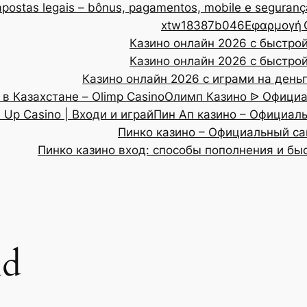
apostas legais – bônus, pagamentos, mobile e seguranç
xtw18387b046
Εφαρμογή G
Казино онлайн 2026 с быстро
Казино онлайн 2026 с быстро
Казино онлайн 2026 с играми на деньг
в Казахстане – Olimp Casino
Олимп Казино ᐉ Официал
 Up Casino | Входи и играй
Пин Ап казино – Официаль
Пинко казино – Официальный сай
Пинко казино вход: способы пополнения и бы
nd