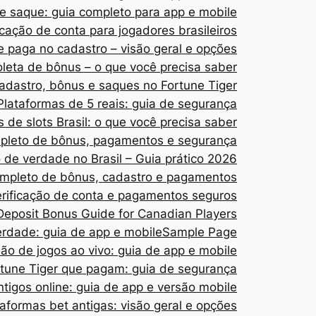
e saque: guia completo para app e mobile
icação de conta para jogadores brasileiros
e paga no cadastro – visão geral e opções
oleta de bônus – o que você precisa saber
cadastro, bônus e saques no Fortune Tiger
Plataformas de 5 reais: guia de segurança
 de slots Brasil: o que você precisa saber
ompleto de bônus, pagamentos e segurança
de verdade no Brasil – Guia prático 2026
 completo de bônus, cadastro e pagamentos
erificação de conta e pagamentos seguros
Deposit Bonus Guide for Canadian Players
erdade: guia de app e mobile
Sample Page
são de jogos ao vivo: guia de app e mobile
rtune Tiger que pagam: guia de segurança
ntigos online: guia de app e versão mobile
aformas bet antigas: visão geral e opções