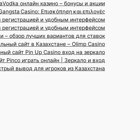
a
Vodka онлайн казино – бонусы и акции
angsta Casino: Επισκόπηση και επιλογές
й регистрацией и удобным интерфейсом
й регистрацией и удобным интерфейсом
и – обзор лучших вариантов для ставок
ьный сайт в Казахстане – Olimp Casino
ный сайт Pin Up Casino вход на зеркало
т Pinco играть онлайн | Зеркало и вход
стрый вывод для игроков из Казахстана