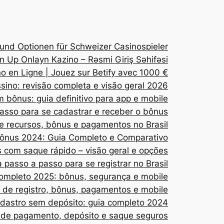
 und Optionen für Schweizer Casinospieler
 Up Onlayn Kazino – Rəsmi Giriş Səhifəsi
no en Ligne | Jouez sur Betify avec 1000 €
ino: revisão completa e visão geral 2026
 bônus: guia definitivo para app e mobile
sso para se cadastrar e receber o bônus
e recursos, bônus e pagamentos no Brasil
ônus 2024: Guia Completo e Comparativo
 com saque rápido – visão geral e opções
 passo a passo para se registrar no Brasil
completo 2025: bônus, segurança e mobile
o de registro, bônus, pagamentos e mobile
adastro sem depósito: guia completo 2024
 de pagamento, depósito e saque seguros