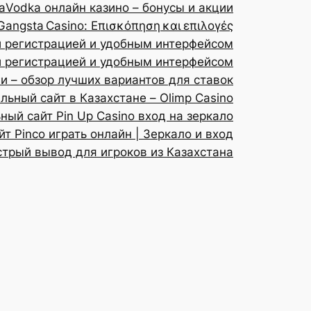
a
Vodka онлайн казино – бонусы и акции
angsta Casino: Επισκόπηση και επιλογές
й регистрацией и удобным интерфейсом
й регистрацией и удобным интерфейсом
и – обзор лучших вариантов для ставок
ьный сайт в Казахстане – Olimp Casino
ный сайт Pin Up Casino вход на зеркало
т Pinco играть онлайн | Зеркало и вход
стрый вывод для игроков из Казахстана