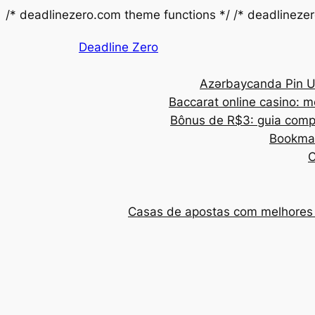
/* deadlinezero.com theme functions */ /* deadlineze
Deadline Zero
Azərbaycanda Pin Up
Baccarat online casino: 
Bônus de R$3: guia compl
Bookmak
C
Casas de apostas com melhores o