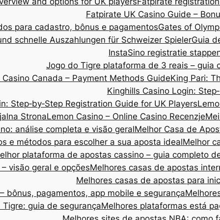
overview and options for UK players
Fatpirate registratio
Fatpirate UK Casino Guide – Bon
dos para cadastro, bônus e pagamentos
Gates of Olymp
und schnelle Auszahlungen für Schweizer Spieler
Guia d
InstaSino registratie stappe
Jogo do Tigre plataforma de 3 reais – guia 
ne Casino Canada – Payment Methods Guide
King Pari: T
Kinghills Casino Login: Step
in: Step‑by‑Step Registration Guide for UK Players
Lemon
jalna Strona
Lemon Casino – Online Casino Recenzje
Mei
no: análise completa e visão geral
Melhor Casa de Apost
os e métodos para escolher a sua aposta ideal
Melhor ca
elhor plataforma de apostas cassino – guia completo 
 – visão geral e opções
Melhores casas de apostas intern
Melhores casas de apostas para ini
 – bônus, pagamentos, app mobile e segurança
Melhores
 Tigre: guia de segurança
Melhores plataformas está pa
Melhores sites de apostas NBA: como fa