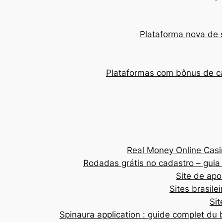
Plataforma nova de 
Plataformas com bônus de ca
Real Money Online Casi
Rodadas grátis no cadastro – guia
Site de apo
Sites brasile
Si
Spinaura application : guide complet du