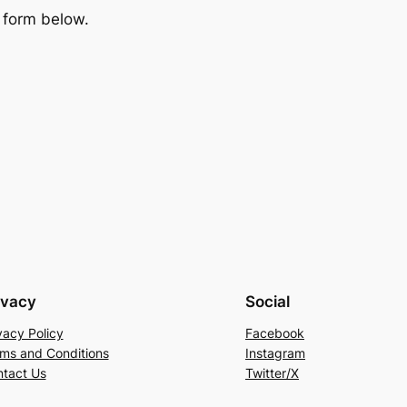
e form below.
ivacy
Social
vacy Policy
Facebook
ms and Conditions
Instagram
tact Us
Twitter/X