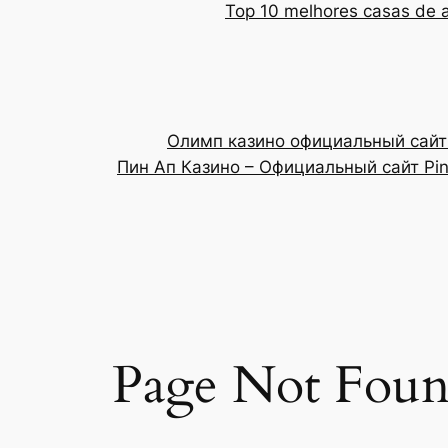
Top 10 melhores casas de 
Олимп казино официальный сайт 
Пин Ап Казино – Официальный сайт Pin
Page Not Fou