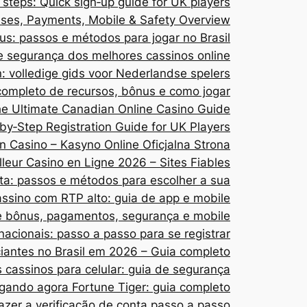
n steps: Quick sign‑up guide for UK players
uses, Payments, Mobile & Safety Overview
us: passos e métodos para jogar no Brasil
e segurança dos melhores cassinos online
n: volledige gids voor Nederlandse spelers
completo de recursos, bônus e como jogar‬
he Ultimate Canadian Online Casino Guide
‑by‑Step Registration Guide for UK Players
 Casino – Kasyno Online Oficjalna Strona
lleur Casino en Ligne 2026 – Sites Fiables
a: passos e métodos para escolher a sua
ssino com RTP alto: guia de app e mobile
de bônus, pagamentos, segurança e mobile
acionais: passo a passo para se registrar
ciantes no Brasil em 2026 – Guia completo
 cassinos para celular: guia de segurança
gando agora Fortune Tiger: guia completo
zer a verificação de conta passo a passo