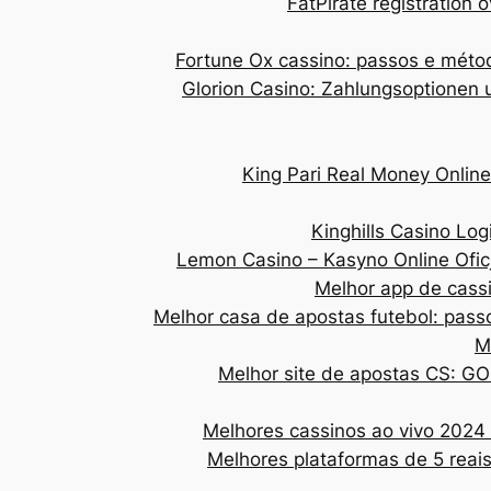
FatPirate registration 
Fortune Ox cassino: passos e méto
Glorion Casino: Zahlungsoptionen 
King Pari Real Money Onli
Kinghills Casino Log
Lemon Casino – Kasyno Online Ofic
Melhor app de cassi
Melhor casa de apostas futebol: pass
M
Melhor site de apostas CS: GO
Melhores cassinos ao vivo 2024
Melhores plataformas de 5 reais