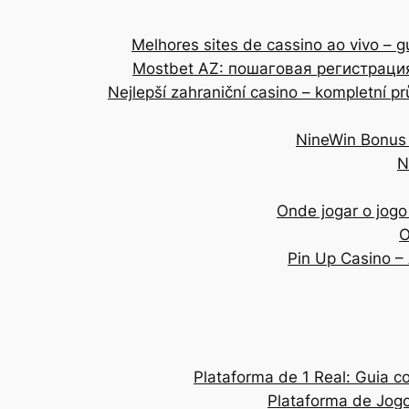
Melhores sites de cassino ao vivo – g
Mostbet AZ: пошаговая регистраци
Nejlepší zahraniční casino – kompletní p
NineWin Bonus 
N
Onde jogar o jogo
O
Pin Up Casino –
Plataforma de 1 Real: Guia 
Plataforma de Jogo