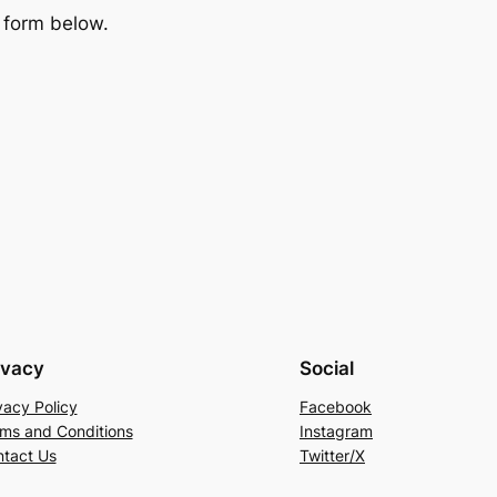
e form below.
ivacy
Social
vacy Policy
Facebook
ms and Conditions
Instagram
tact Us
Twitter/X