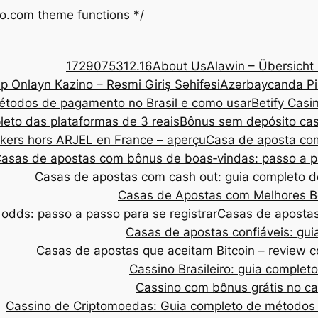
Skip
ro.com theme functions */
to
content
1729075312.16
About Us
Alawin – Übersicht
 Onlayn Kazino – Rəsmi Giriş Səhifəsi
Azərbaycanda Pin
métodos de pagamento no Brasil e como usar
Betify Casi
eto das plataformas de 3 reais
Bônus sem depósito cass
ers hors ARJEL en France – aperçu
Casa de aposta com
asas de apostas com bônus de boas‑vindas: passo a pa
Casas de apostas com cash out: guia completo d
Casas de Apostas com Melhores B
dds: passo a passo para se registrar​
Casas de apostas
Casas de apostas confiáveis: guia
Casas de apostas que aceitam Bitcoin – review 
Cassino Brasileiro: guia complet
Cassino com bônus grátis no c
Cassino de Criptomoedas: Guia completo de métodos