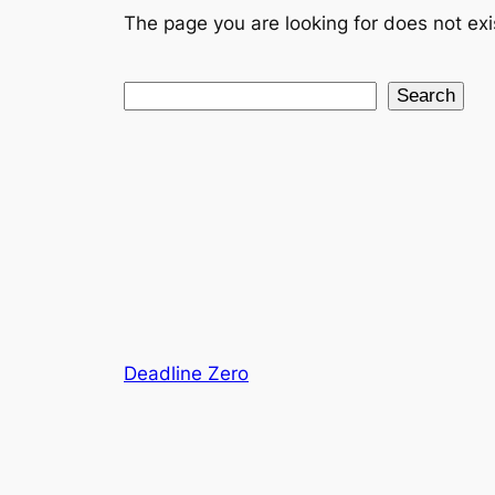
The page you are looking for does not exi
Search
Search
Deadline Zero