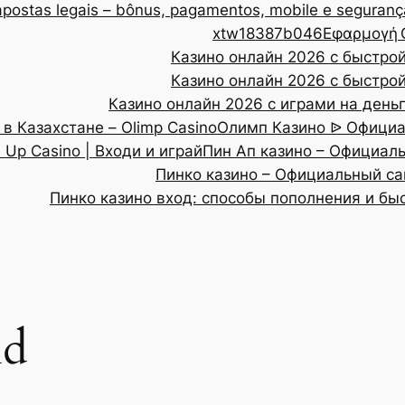
apostas legais – bônus, pagamentos, mobile e seguranç
xtw18387b046
Εφαρμογή G
Казино онлайн 2026 с быстро
Казино онлайн 2026 с быстро
Казино онлайн 2026 с играми на деньг
в Казахстане – Olimp Casino
Олимп Казино ᐉ Официал
 Up Casino | Входи и играй
Пин Ап казино – Официаль
Пинко казино – Официальный сай
Пинко казино вход: способы пополнения и бы
nd