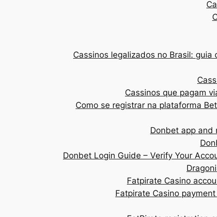
Ca
C
Cassinos legalizados no Brasil: gui
Cass
Cassinos que pagam via
Como se registrar na plataforma Bet
Donbet app and m
Don
Donbet Login Guide – Verify Your Accou
Dragoni
Fatpirate Casino accoun
Fatpirate Casino payment