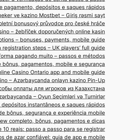
e pagamento, depósitos e saques rápidos
ker ve kazino Mostbet – Giriş rəsmi sayt
letní bonusový průvodce pro české hráče
asino – žebříček doporučených online kasin
ptions – bonuses, payments, mobile guide
registration steps – UK players’ full guide
forma pagando muito – passos e métodos
e bônus, pagamentos, mobile e segurança
line Casino Ontario app and mobile guide
ino – Azərbaycanda onlayn kazino Pin-Up
особы оплаты для игроков из Казахстана
zərbaycanda – Oyun Seçimləri və Turnirlər
 depósitos instantâneos e saques rápidos
 de bônus, segurança e experiência mobile
view completo, bônus, pagamentos e dicas
 10 reais: passo a passo para se registrar
s de azar confiável: guia de app e mobile