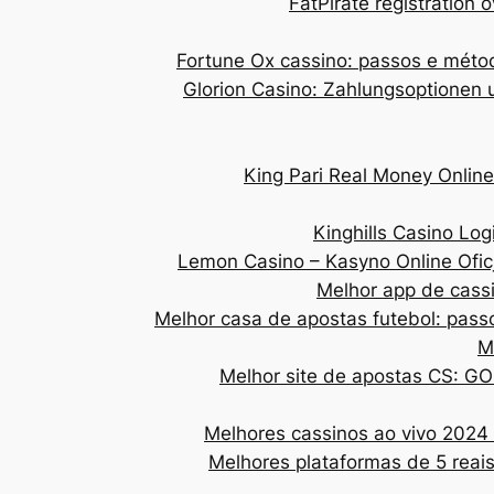
FatPirate registration 
Fortune Ox cassino: passos e méto
Glorion Casino: Zahlungsoptionen 
King Pari Real Money Onli
Kinghills Casino Log
Lemon Casino – Kasyno Online Ofic
Melhor app de cassi
Melhor casa de apostas futebol: pass
M
Melhor site de apostas CS: GO
Melhores cassinos ao vivo 2024
Melhores plataformas de 5 reais