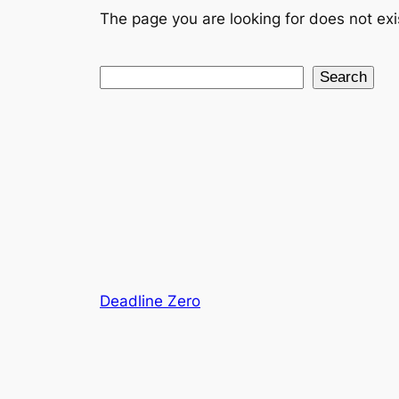
The page you are looking for does not exi
Search
Search
Deadline Zero