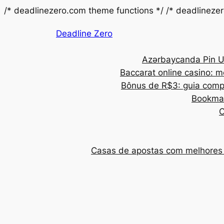
/* deadlinezero.com theme functions */ /* deadlineze
Deadline Zero
Azərbaycanda Pin Up
Baccarat online casino: 
Bônus de R$3: guia compl
Bookmak
C
Casas de apostas com melhores o