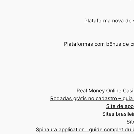
Plataforma nova de 
Plataformas com bônus de ca
Real Money Online Casi
Rodadas grátis no cadastro – guia
Site de apo
Sites brasile
Si
Spinaura application : guide complet du