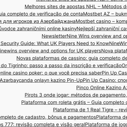
Melhores sites de apostas NHL – Métodos d
uia completo de verificação de conta
Mostbet AZ – bukme
я для игроков из Азербайджана
Mostbet casino – komp
růvodce zahraničními online kasiny
Nejlepší zahraniční c
Newsletter
Nine Wins overview and o
Security Guide: What UK Players Need to Know
NineWin 
inewins overview and options for UK players
Nova plata
Novas plataformas de cassino: guia completo d
 do Tigrinho: passo a passo da inscrição e verificação
On
nline casino poker: o que você precisa saber
Pin Up Cas
 Azərbaycanda onlayn kazino Pin-Up
Pin Up Casino: сп
Pinco Online Kazino A
Pirots 3 onde jogar: métodos de pagamento,
Plataforma com roleta grátis – Guia completo
Plataforma de 1 Real Tigre – re
completo de cadastro, bônus e pagamentos
Plataforma de
s 777: revisão completa e visão geral
Plataforma de jogo