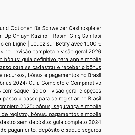
 und Optionen für Schweizer Casinospieler
 Up Onlayn Kazino – Rəsmi Giriş Səhifəsi
no en Ligne | Jouez sur Betify avec 1000 €
ino: revisão completa e visão geral 2026
 bônus: guia definitivo para app e mobile
sso para se cadastrar e receber o bônus
e recursos, bônus e pagamentos no Brasil
ônus 2024: Guia Completo e Comparativo
 com saque rápido – visão geral e opções
 passo a passo para se registrar no Brasil
completo 2025: bônus, segurança e mobile
o de registro, bônus, pagamentos e mobile
adastro sem depósito: guia completo 2024
 de pagamento, depósito e saque seguros