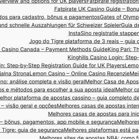
overview and options for UK players
Fatpirate registratio
Fatpirate UK Casino Guide – Bon
dos para cadastro, bônus e pagamentos
Gates of Olymp
und schnelle Auszahlungen für Schweizer Spieler
Guia d
InstaSino registratie stappe
Jogo do Tigre plataforma de 3 reais – guia 
ne Casino Canada – Payment Methods Guide
King Pari: T
Kinghills Casino Login: Step
in: Step‑by‑Step Registration Guide for UK Players
Lemon
jalna Strona
Lemon Casino – Online Casino Recenzje
Mei
no: análise completa e visão geral
Melhor Casa de Apost
os e métodos para escolher a sua aposta ideal
Melhor ca
elhor plataforma de apostas cassino – guia completo 
 – visão geral e opções
Melhores casas de apostas intern
Melhores casas de apostas para ini
 – bônus, pagamentos, app mobile e segurança
Melhores
 Tigre: guia de segurança
Melhores plataformas está pa
Melhores sites de apostas NBA: como fa