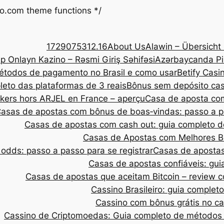
Skip
ro.com theme functions */
to
content
1729075312.16
About Us
Alawin – Übersicht
 Onlayn Kazino – Rəsmi Giriş Səhifəsi
Azərbaycanda Pin
métodos de pagamento no Brasil e como usar
Betify Casi
eto das plataformas de 3 reais
Bônus sem depósito cass
ers hors ARJEL en France – aperçu
Casa de aposta com
asas de apostas com bônus de boas‑vindas: passo a pa
Casas de apostas com cash out: guia completo d
Casas de Apostas com Melhores B
dds: passo a passo para se registrar​
Casas de apostas
Casas de apostas confiáveis: guia
Casas de apostas que aceitam Bitcoin – review 
Cassino Brasileiro: guia complet
Cassino com bônus grátis no c
Cassino de Criptomoedas: Guia completo de métodos