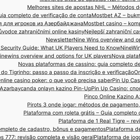
Melhores sites de apostas NHL – Métodos d
uia completo de verificação de conta
Mostbet AZ – bukme
я для игроков из Азербайджана
Mostbet casino – komp
růvodce zahraničními online kasiny
Nejlepší zahraniční c
Newsletter
Nine Wins overview and o
Security Guide: What UK Players Need to Know
NineWin 
inewins overview and options for UK players
Nova plata
Novas plataformas de cassino: guia completo d
 do Tigrinho: passo a passo da inscrição e verificação
On
nline casino poker: o que você precisa saber
Pin Up Cas
 Azərbaycanda onlayn kazino Pin-Up
Pin Up Casino: сп
Pinco Online Kazino A
Pirots 3 onde jogar: métodos de pagamento,
Plataforma com roleta grátis – Guia completo
Plataforma de 1 Real Tigre – re
completo de cadastro, bônus e pagamentos
Plataforma de
s 777: revisão completa e visão geral
Plataforma de jogo