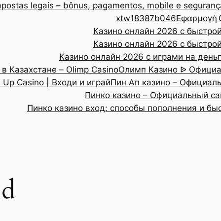
apostas legais – bônus, pagamentos, mobile e seguranç
xtw18387b046
Εφαρμογή G
Казино онлайн 2026 с быстро
Казино онлайн 2026 с быстро
Казино онлайн 2026 с играми на деньг
в Казахстане – Olimp Casino
Олимп Казино ᐉ Официал
 Up Casino | Входи и играй
Пин Ап казино – Официаль
Пинко казино – Официальный сай
Пинко казино вход: способы пополнения и бы
nd