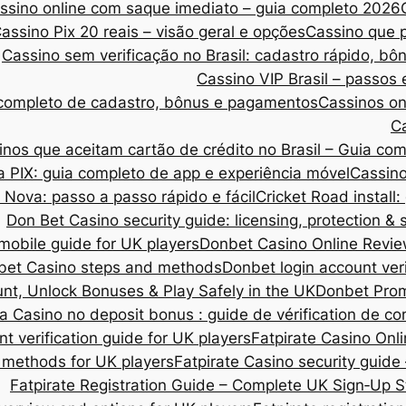
ssino online com saque imediato – guia completo 2026
assino Pix 20 reais – visão geral e opções
Cassino que 
Cassino sem verificação no Brasil: cadastro rápido, b
Cassino VIP Brasil – passos
a completo de cadastro, bônus e pagamentos
Cassinos on
C
inos que aceitam cartão de crédito no Brasil – Guia c
 PIX: guia completo de app e experiência móvel
Cassino
 Nova: passo a passo rápido e fácil
Cricket Road install:
Don Bet Casino security guide: licensing, protection & 
obile guide for UK players
Donbet Casino Online Revie
bet Casino steps and methods
Donbet login account ver
nt, Unlock Bonuses & Play Safely in the UK
Donbet Prom
a Casino no deposit bonus : guide de vérification de c
t verification guide for UK players
Fatpirate Casino Onl
 methods for UK players
Fatpirate Casino security guide 
Fatpirate Registration Guide – Complete UK Sign‑Up S