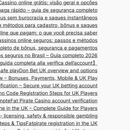
Cassino online grátis: visão geral e opções
paga rápido – guia de segurança completo
ônus sem burocracia e saques instantâneos
 e métodos para cadastro, bônus e saques
line que pagam: o que você precisa saber
assinos online seguros: passos e métodos
ompleto de bônus, segurança e pagamentos
s seguros no Brasil – Guia completo 2026
 guida completa alla verifica dell’account】
safe play
Don Bet UK overview and options
w – Bonuses, Payments, Mobile & UK Play
ification – Secure your UK betting account
o Code Registration Steps for UK Players
ompte
Fat Pirate Casino account verification
ine in the UK – Complete Guide for Players
– licensing, safety & responsible gambling
teps & Tips
Fatpirate registration in the UK