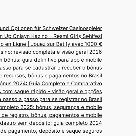
 und Optionen für Schweizer Casinospieler
 Up Onlayn Kazino – Rəsmi Giriş Səhifəsi
no en Ligne | Jouez sur Betify avec 1000 €
ino: revisão completa e visão geral 2026
 bônus: guia definitivo para app e mobile
sso para se cadastrar e receber o bônus
e recursos, bônus e pagamentos no Brasil
ônus 2024: Guia Completo e Comparativo
 com saque rápido – visão geral e opções
 passo a passo para se registrar no Brasil
completo 2025: bônus, segurança e mobile
o de registro, bônus, pagamentos e mobile
adastro sem depósito: guia completo 2024
 de pagamento, depósito e saque seguros