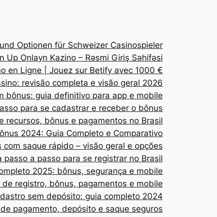
 und Optionen für Schweizer Casinospieler
 Up Onlayn Kazino – Rəsmi Giriş Səhifəsi
no en Ligne | Jouez sur Betify avec 1000 €
ino: revisão completa e visão geral 2026
 bônus: guia definitivo para app e mobile
sso para se cadastrar e receber o bônus
e recursos, bônus e pagamentos no Brasil
ônus 2024: Guia Completo e Comparativo
 com saque rápido – visão geral e opções
 passo a passo para se registrar no Brasil
completo 2025: bônus, segurança e mobile
o de registro, bônus, pagamentos e mobile
adastro sem depósito: guia completo 2024
 de pagamento, depósito e saque seguros