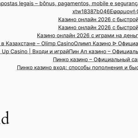
apostas legais – bônus, pagamentos, mobile e seguranç
xtw18387b046
Εφαρμογή G
Казино онлайн 2026 с быстро
Казино онлайн 2026 с быстро
Казино онлайн 2026 с играми на деньг
в Казахстане – Olimp Casino
Олимп Казино ᐉ Официал
 Up Casino | Входи и играй
Пин Ап казино – Официаль
Пинко казино – Официальный сай
Пинко казино вход: способы пополнения и бы
nd