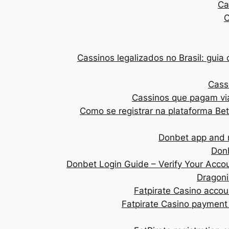
Ca
C
Cassinos legalizados no Brasil: gui
Cass
Cassinos que pagam via
Como se registrar na plataforma Bet
Donbet app and m
Don
Donbet Login Guide – Verify Your Accou
Dragoni
Fatpirate Casino accoun
Fatpirate Casino payment