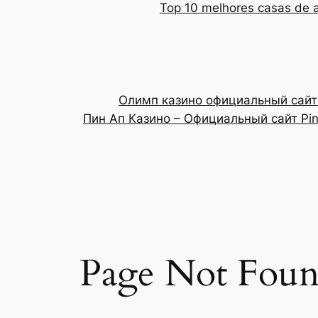
Top 10 melhores casas de 
Олимп казино официальный сайт 
Пин Ап Казино – Официальный сайт Pin
Page Not Fou