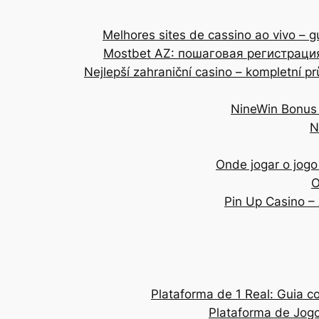
Melhores sites de cassino ao vivo – g
Mostbet AZ: пошаговая регистраци
Nejlepší zahraniční casino – kompletní p
NineWin Bonus 
N
Onde jogar o jogo
O
Pin Up Casino –
Plataforma de 1 Real: Guia 
Plataforma de Jogo