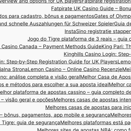
overview and options for UK players
Fatpirate registratio
Fatpirate UK Casino Guide – Bon
dos para cadastro, bônus e pagamentos
Gates of Olymp
und schnelle Auszahlungen für Schweizer Spieler
Guia d
InstaSino registratie stappe
Jogo do Tigre plataforma de 3 reais – guia 
ne Casino Canada – Payment Methods Guide
King Pari: T
Kinghills Casino Login: Step
in: Step‑by‑Step Registration Guide for UK Players
Lemon
jalna Strona
Lemon Casino – Online Casino Recenzje
Mei
no: análise completa e visão geral
Melhor Casa de Apost
os e métodos para escolher a sua aposta ideal
Melhor ca
elhor plataforma de apostas cassino – guia completo 
 – visão geral e opções
Melhores casas de apostas intern
Melhores casas de apostas para ini
 – bônus, pagamentos, app mobile e segurança
Melhores
 Tigre: guia de segurança
Melhores plataformas está pa
Melhores sites de apostas NBA: como fa