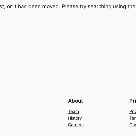
st, or it has been moved. Please try searching using th
About
Pr
Team
Pri
History
Ter
Careers
Con