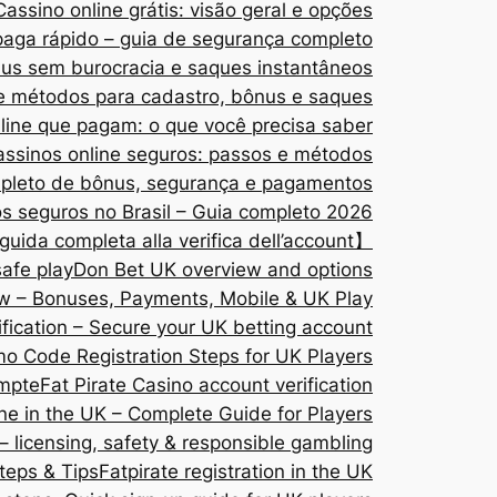
Cassino online grátis: visão geral e opções
paga rápido – guia de segurança completo
ônus sem burocracia e saques instantâneos
 e métodos para cadastro, bônus e saques
line que pagam: o que você precisa saber
assinos online seguros: passos e métodos
ompleto de bônus, segurança e pagamentos
s seguros no Brasil – Guia completo 2026
 guida completa alla verifica dell’account】
safe play
Don Bet UK overview and options
w – Bonuses, Payments, Mobile & UK Play
ification – Secure your UK betting account
o Code Registration Steps for UK Players
ompte
Fat Pirate Casino account verification
ine in the UK – Complete Guide for Players
– licensing, safety & responsible gambling
teps & Tips
Fatpirate registration in the UK