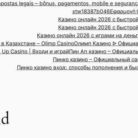
apostas legais – bônus, pagamentos, mobile e seguranç
xtw18387b046
Εφαρμογή G
Казино онлайн 2026 с быстро
Казино онлайн 2026 с быстро
Казино онлайн 2026 с играми на деньг
в Казахстане – Olimp Casino
Олимп Казино ᐉ Официал
 Up Casino | Входи и играй
Пин Ап казино – Официаль
Пинко казино – Официальный сай
Пинко казино вход: способы пополнения и бы
nd