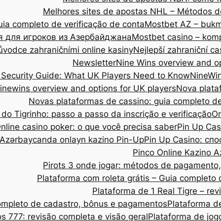
Melhores sites de apostas NHL – Métodos d
uia completo de verificação de conta
Mostbet AZ – bukme
я для игроков из Азербайджана
Mostbet casino – komp
růvodce zahraničními online kasiny
Nejlepší zahraniční c
Newsletter
Nine Wins overview and o
Security Guide: What UK Players Need to Know
NineWin 
inewins overview and options for UK players
Nova plata
Novas plataformas de cassino: guia completo d
 do Tigrinho: passo a passo da inscrição e verificação
On
nline casino poker: o que você precisa saber
Pin Up Cas
 Azərbaycanda onlayn kazino Pin-Up
Pin Up Casino: сп
Pinco Online Kazino A
Pirots 3 onde jogar: métodos de pagamento,
Plataforma com roleta grátis – Guia completo
Plataforma de 1 Real Tigre – re
completo de cadastro, bônus e pagamentos
Plataforma de
s 777: revisão completa e visão geral
Plataforma de jogo