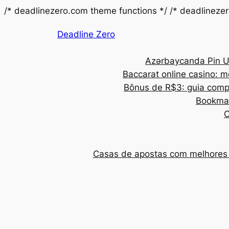
/* deadlinezero.com theme functions */ /* deadlineze
Deadline Zero
Azərbaycanda Pin Up
Baccarat online casino: 
Bônus de R$3: guia compl
Bookmak
C
Casas de apostas com melhores o