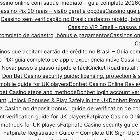
ssino online com saque imediato – guia completo 2026
assino Pix 20 reais – visão geral e opções
Cassino que 
Cassino sem verificação no Brasil: cadastro rápido, b
Cassino VIP Brasil – passos
a completo de cadastro, bônus e pagamentos
Cassinos on
C
inos que aceitam cartão de crédito no Brasil – Guia c
 PIX: guia completo de app e experiência móvel
Cassino
 Nova: passo a passo rápido e fácil
Cricket Road install:
Don Bet Casino security guide: licensing, protection & 
obile guide for UK players
Donbet Casino Online Revie
bet Casino steps and methods
Donbet login account ver
nt, Unlock Bonuses & Play Safely in the UK
Donbet Prom
a Casino no deposit bonus : guide de vérification de c
t verification guide for UK players
Fatpirate Casino Onl
 methods for UK players
Fatpirate Casino security guide 
Fatpirate Registration Guide – Complete UK Sign‑Up S