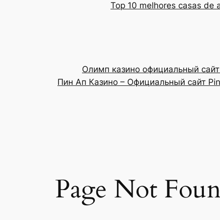
Top 10 melhores casas de 
Олимп казино официальный сайт 
Пин Ап Казино – Официальный сайт Pin
Page Not Fou