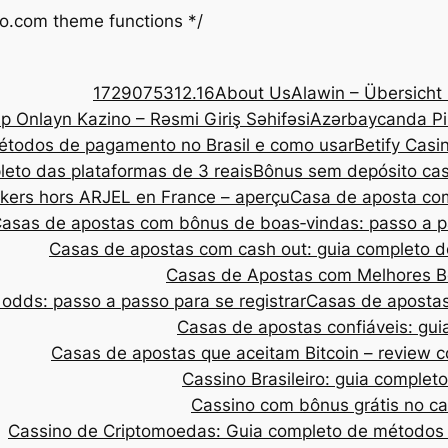
Skip
ro.com theme functions */
to
content
1729075312.16
About Us
Alawin – Übersicht
 Onlayn Kazino – Rəsmi Giriş Səhifəsi
Azərbaycanda Pin
métodos de pagamento no Brasil e como usar
Betify Casi
eto das plataformas de 3 reais
Bônus sem depósito cass
ers hors ARJEL en France – aperçu
Casa de aposta com
asas de apostas com bônus de boas‑vindas: passo a pa
Casas de apostas com cash out: guia completo d
Casas de Apostas com Melhores B
dds: passo a passo para se registrar​
Casas de apostas
Casas de apostas confiáveis: guia
Casas de apostas que aceitam Bitcoin – review 
Cassino Brasileiro: guia complet
Cassino com bônus grátis no c
Cassino de Criptomoedas: Guia completo de métodos